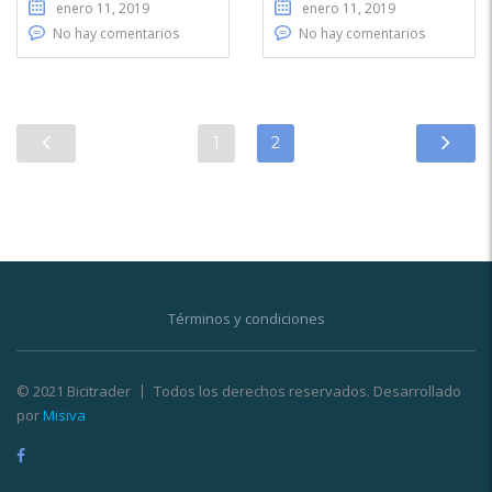
enero 11, 2019
enero 11, 2019
No hay comentarios
No hay comentarios
1
2
Términos y condiciones
© 2021 Bicitrader
Todos los derechos reservados. Desarrollado
por
Misiva